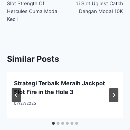
Slot Strength Of
di Slot Ugliest Catch
Hercules Cuma Modal
Dengan Modal 10K
Kecil
Similar Posts
Strategi Terbaik Meraih Jackpot
Slot Fire in the Hole 3
07/27/2025