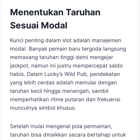
Menentukan Taruhan
Sesuai Modal
Kunci penting dalam slot adalah manajemen
modal. Banyak pemain baru tergoda langsung
memasang taruhan tinggi demi mengejar
jackpot, namun ini justru mempercepat saldo
habis. Dalam Lucky’s Wild Pub, pendekatan
yang lebih cerdas adalah memulai dengan
taruhan kecil hingga menengah, sambil
memperhatikan ritme putaran dan frekuensi
munculnya simbol khusus.
Setelah mulai mengenal pola permainan,
taruhan bisa dinaikkan secara bertahap untuk