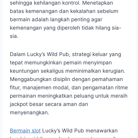
sehingga kehilangan kontrol. Menetapkan
batas kemenangan dan kekalahan sebelum
bermain adalah langkah penting agar
kemenangan yang diperoleh tidak hilang sia-
sia.
Dalam Lucky’s Wild Pub, strategi keluar yang
tepat memungkinkan pemain menyimpan
keuntungan sekaligus meminimalkan kerugian.
Menggabungkan disiplin dengan pemahaman
fitur, manajemen modal, dan pengamatan ritme
permainan meningkatkan peluang untuk meraih
jackpot besar secara aman dan
menyenangkan.
Bermain slot
Lucky’s Wild Pub menawarkan