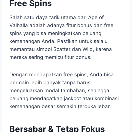
Free Spins
Salah satu daya tarik utama dari Age of
Valhalla adalah adanya fitur bonus dan free
spins yang bisa meningkatkan peluang
kemenangan Anda. Pastikan untuk selalu
memantau simbol Scatter dan Wild, karena
mereka sering memicu fitur bonus.
Dengan mendapatkan free spins, Anda bisa
bermain lebih banyak tanpa harus
mengeluarkan modal tambahan, sehingga
peluang mendapatkan jackpot atau kombinasi
kemenangan besar semakin terbuka lebar.
Bersabar & Tetap Fokus