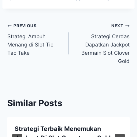
Post
PREVIOUS
NEXT
Strategi Ampuh
Strategi Cerdas
navigation
Menang di Slot Tic
Dapatkan Jackpot
Tac Take
Bermain Slot Clover
Gold
Similar Posts
Strategi Terbaik Menemukan