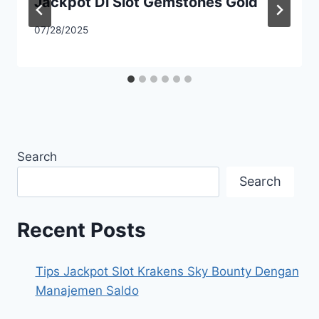
Jackpot Di Slot Gemstones Gold
07/28/2025
Search
Search
Recent Posts
Tips Jackpot Slot Krakens Sky Bounty Dengan
Manajemen Saldo