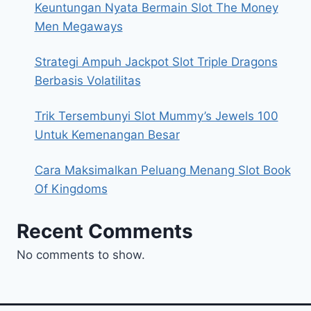
Keuntungan Nyata Bermain Slot The Money
Men Megaways
Strategi Ampuh Jackpot Slot Triple Dragons
Berbasis Volatilitas
Trik Tersembunyi Slot Mummy’s Jewels 100
Untuk Kemenangan Besar
Cara Maksimalkan Peluang Menang Slot Book
Of Kingdoms
Recent Comments
No comments to show.