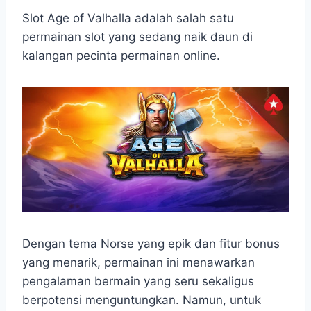
a
h
e
i
e
k
h
c
a
s
n
l
y
a
Slot Age of Valhalla adalah salah satu
e
t
s
e
e
p
r
permainan slot yang sedang naik daun di
b
s
e
g
e
e
kalangan pecinta permainan online.
o
A
n
r
o
p
g
a
k
p
e
m
r
Dengan tema Norse yang epik dan fitur bonus
yang menarik, permainan ini menawarkan
pengalaman bermain yang seru sekaligus
berpotensi menguntungkan. Namun, untuk