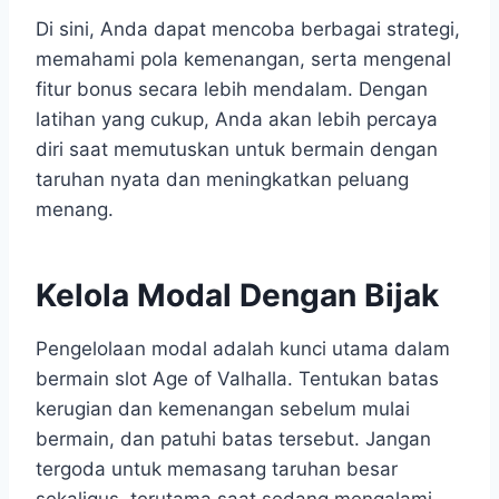
Di sini, Anda dapat mencoba berbagai strategi,
memahami pola kemenangan, serta mengenal
fitur bonus secara lebih mendalam. Dengan
latihan yang cukup, Anda akan lebih percaya
diri saat memutuskan untuk bermain dengan
taruhan nyata dan meningkatkan peluang
menang.
Kelola Modal Dengan Bijak
Pengelolaan modal adalah kunci utama dalam
bermain slot Age of Valhalla. Tentukan batas
kerugian dan kemenangan sebelum mulai
bermain, dan patuhi batas tersebut. Jangan
tergoda untuk memasang taruhan besar
sekaligus, terutama saat sedang mengalami