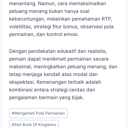
menantang. Namun, cara memaksimalkan
peluang menang bukan hanya soal
keberuntungan, melainkan pemahaman RTP,
volatilitas, strategi fitur bonus, observasi pola
permainan, dan kontrol emosi.
Dengan pendekatan edukatif dan realistis,
pemain dapat menikmati permainan secara
maksimal, meningkatkan peluang menang, dan
tetap menjaga kendali atas modal dan
ekspektasi. Kemenangan terbaik adalah
kombinasi antara strategi cerdas dan
pengalaman bermain yang bijak.
Post
#
Mengamati Pola Permainan
Tags:
#
Slot Book Of Kingdoms