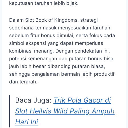
keputusan taruhan lebih bijak.
Dalam Slot Book of Kingdoms, strategi
sederhana termasuk menyesuaikan taruhan
sebelum fitur bonus dimulai, serta fokus pada
simbol ekspansi yang dapat memperluas
kombinasi menang. Dengan pendekatan ini,
potensi kemenangan dari putaran bonus bisa
jauh lebih besar dibanding putaran biasa,
sehingga pengalaman bermain lebih produktif
dan terarah.
Baca Juga:
Trik Pola Gacor di
Slot Hellvis Wild Paling Ampuh
Hari Ini