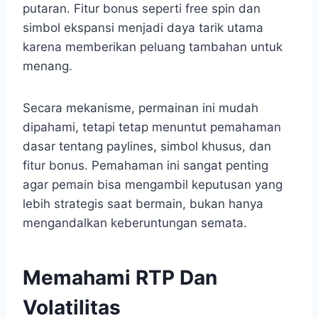
putaran. Fitur bonus seperti free spin dan
simbol ekspansi menjadi daya tarik utama
karena memberikan peluang tambahan untuk
menang.
Secara mekanisme, permainan ini mudah
dipahami, tetapi tetap menuntut pemahaman
dasar tentang paylines, simbol khusus, dan
fitur bonus. Pemahaman ini sangat penting
agar pemain bisa mengambil keputusan yang
lebih strategis saat bermain, bukan hanya
mengandalkan keberuntungan semata.
Memahami RTP Dan
Volatilitas