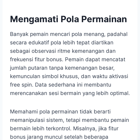
Mengamati Pola Permainan
Banyak pemain mencari pola menang, padahal
secara edukatif pola lebih tepat diartikan
sebagai observasi ritme kemenangan dan
frekuensi fitur bonus. Pemain dapat mencatat
jumlah putaran tanpa kemenangan besar,
kemunculan simbol khusus, dan waktu aktivasi
free spin. Data sederhana ini membantu
merencanakan sesi bermain yang lebih optimal.
Memahami pola permainan tidak berarti
memanipulasi sistem, tetapi membantu pemain
bermain lebih terkontrol. Misalnya, jika fitur
bonus jarang muncul setelah beberapa