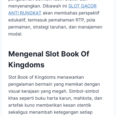
menyenangkan. Dibawah ini
SLOT GACOR
ANTI RUNGKAT
akan membahas perspektif
edukatif, termasuk pemahaman RTP, pola
permainan, strategi taruhan, dan manajemen
modal.
Mengenal Slot Book Of
Kingdoms
Slot Book of Kingdoms menawarkan
pengalaman bermain yang memikat dengan
visual kerajaan yang megah. Simbol-simbol
khas seperti buku harta karun, mahkota, dan
artefak kuno memberikan kesan otentik
sekaligus menambah ketegangan setiap