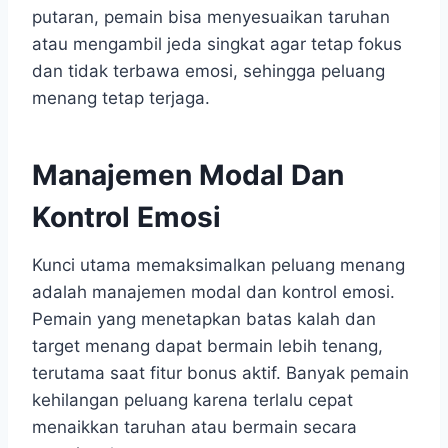
putaran, pemain bisa menyesuaikan taruhan
atau mengambil jeda singkat agar tetap fokus
dan tidak terbawa emosi, sehingga peluang
menang tetap terjaga.
Manajemen Modal Dan
Kontrol Emosi
Kunci utama memaksimalkan peluang menang
adalah manajemen modal dan kontrol emosi.
Pemain yang menetapkan batas kalah dan
target menang dapat bermain lebih tenang,
terutama saat fitur bonus aktif. Banyak pemain
kehilangan peluang karena terlalu cepat
menaikkan taruhan atau bermain secara