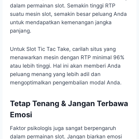
dalam permainan slot. Semakin tinggi RTP
suatu mesin slot, semakin besar peluang Anda
untuk mendapatkan kemenangan jangka
panjang.
Untuk Slot Tic Tac Take, carilah situs yang
menawarkan mesin dengan RTP minimal 96%
atau lebih tinggi. Hal ini akan memberi Anda
peluang menang yang lebih adil dan
mengoptimalkan pengembalian modal Anda.
Tetap Tenang & Jangan Terbawa
Emosi
Faktor psikologis juga sangat berpengaruh
dalam permainan slot. Jangan biarkan emosi