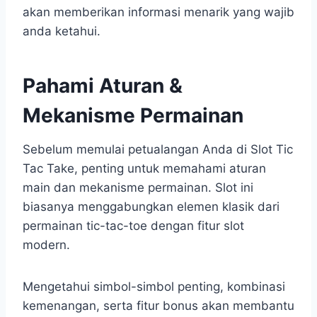
akan memberikan informasi menarik yang wajib
anda ketahui.
Pahami Aturan &
Mekanisme Permainan
Sebelum memulai petualangan Anda di Slot Tic
Tac Take, penting untuk memahami aturan
main dan mekanisme permainan. Slot ini
biasanya menggabungkan elemen klasik dari
permainan tic-tac-toe dengan fitur slot
modern.
Mengetahui simbol-simbol penting, kombinasi
kemenangan, serta fitur bonus akan membantu