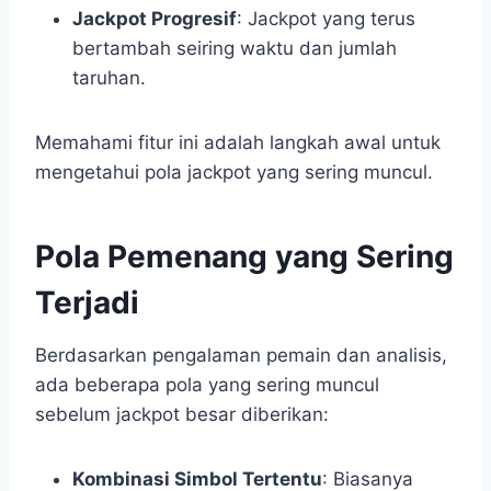
Jackpot Progresif
: Jackpot yang terus
bertambah seiring waktu dan jumlah
taruhan.
Memahami fitur ini adalah langkah awal untuk
mengetahui pola jackpot yang sering muncul.
Pola Pemenang yang Sering
Terjadi
Berdasarkan pengalaman pemain dan analisis,
ada beberapa pola yang sering muncul
sebelum jackpot besar diberikan:
Kombinasi Simbol Tertentu
: Biasanya