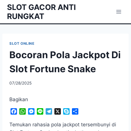
Skip
SLOT GACOR ANTI
to
RUNGKAT
content
SLOT ONLINE
Bocoran Pola Jackpot Di
Slot Fortune Snake
07/28/2025
Bagikan
F
W
M
L
T
X
S
S
a
h
e
i
e
k
h
c
a
s
n
l
y
a
Temukan rahasia pola jackpot tersembunyi di
e
t
s
e
e
p
r