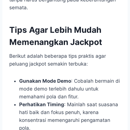
semata.
Tips Agar Lebih Mudah
Memenangkan Jackpot
Berikut adalah beberapa tips praktis agar
peluang jackpot semakin terbuka:
Gunakan Mode Demo
: Cobalah bermain di
mode demo terlebih dahulu untuk
memahami pola dan fitur.
Perhatikan Timing
: Mainlah saat suasana
hati baik dan fokus penuh, karena
konsentrasi memengaruhi pengamatan
pola.