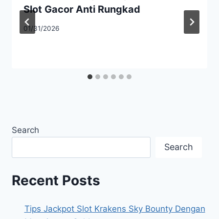
Slot Gacor Anti Rungkad
01/31/2026
Search
Search
Recent Posts
Tips Jackpot Slot Krakens Sky Bounty Dengan