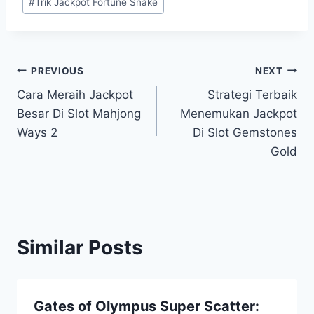
#
Trik Jackpot Fortune Snake
Post
PREVIOUS
NEXT
Cara Meraih Jackpot
Strategi Terbaik
navigation
Besar Di Slot Mahjong
Menemukan Jackpot
Ways 2
Di Slot Gemstones
Gold
Similar Posts
Gates of Olympus Super Scatter: