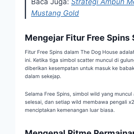
Baca Juga:
Strategi Ampuh Me
Mustang Gold
Mengejar Fitur Free Spins
Fitur Free Spins dalam The Dog House adala
ini. Ketika tiga simbol scatter muncul di gul
diberikan kesempatan untuk masuk ke babak 
dalam sekejap.
Selama Free Spins, simbol wild yang muncul 
selesai, dan setiap wild membawa pengali x2
menciptakan kemenangan luar biasa.
Mengenal Ritme Permaina