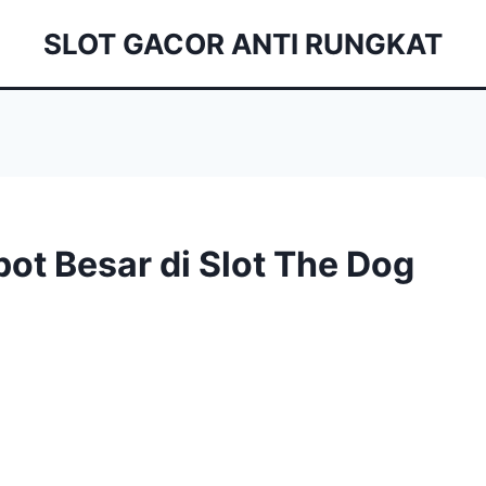
SLOT GACOR ANTI RUNGKAT
pot Besar di Slot The Dog