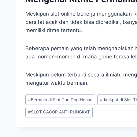
Meskipun slot online bekerja menggunakan 
bersifat acak dan tidak bisa diprediksi, ban
memiliki ritme tertentu.
Beberapa pemain yang telah menghabiskan 
ada momen-momen di mana game terasa lebih 
Meskipun belum terbukti secara ilmiah, meng
mengatur waktu bermain.
Post
#
Bermain di Slot The Dog House
#
Jackpot di Slot 
Tags:
#
SLOT GACOR ANTI RUNGKAT