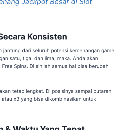
nang Jackpot Besar di Slot
 Secara Konsisten
h jantung dari seluruh potensi kemenangan game
ungan satu, tiga, dan lima, maka. Anda akan
Free Spins. Di sinilah semua hal bisa berubah
akan tetap lengket. Di posisinya sampai putaran
 atau x3 yang bisa dikombinasikan untuk
n & Waktu Yang Tepat