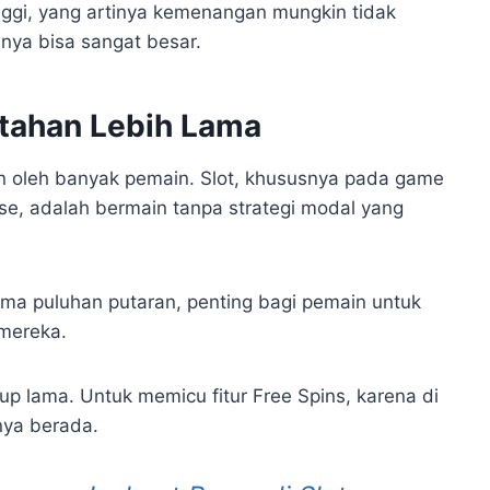
 tinggi, yang artinya kemenangan mungkin tidak
ainya bisa sangat besar.
tahan Lebih Lama
an oleh banyak pemain. Slot, khususnya pada game
use, adalah bermain tanpa strategi modal yang
lama puluhan putaran, penting bagi pemain untuk
mereka.
up lama. Untuk memicu fitur Free Spins, karena di
nya berada.