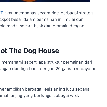
AT
akan membahas secara rinci berbagai strategi
ckpot besar dalam permainan ini, mulai dari
la modal secara bijak dan bermain dengan
lot The Dog House
k memahami seperti apa struktur permainan dari
ulungan dan tiga baris dengan 20 garis pembayaran
enampilkan berbagai jenis anjing lucu sebagai
umah anjing yang berfungsi sebagai wild.