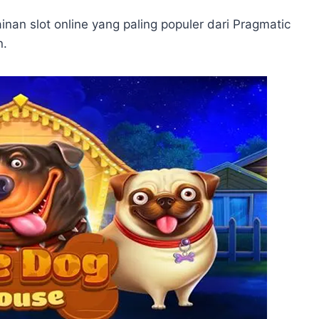
nan slot online yang paling populer dari Pragmatic
n.