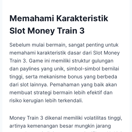
Memahami Karakteristik
Slot Money Train 3
Sebelum mulai bermain, sangat penting untuk
memahami karakteristik dasar dari Slot Money
Train 3. Game ini memiliki struktur gulungan
dan paylines yang unik, simbol-simbol bernilai
tinggi, serta mekanisme bonus yang berbeda
dari slot lainnya. Pemahaman yang baik akan
membuat strategi bermain lebih efektif dan
risiko kerugian lebih terkendali.
Money Train 3 dikenal memiliki volatilitas tinggi,
artinya kemenangan besar mungkin jarang