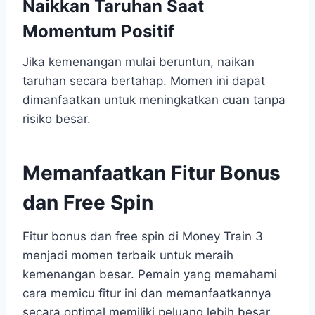
Naikkan Taruhan Saat
Momentum Positif
Jika kemenangan mulai beruntun, naikan
taruhan secara bertahap. Momen ini dapat
dimanfaatkan untuk meningkatkan cuan tanpa
risiko besar.
Memanfaatkan Fitur Bonus
dan Free Spin
Fitur bonus dan free spin di Money Train 3
menjadi momen terbaik untuk meraih
kemenangan besar. Pemain yang memahami
cara memicu fitur ini dan memanfaatkannya
secara optimal memiliki peluang lebih besar