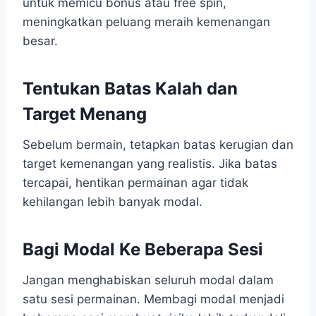
untuk memicu bonus atau free spin,
meningkatkan peluang meraih kemenangan
besar.
Tentukan Batas Kalah dan
Target Menang
Sebelum bermain, tetapkan batas kerugian dan
target kemenangan yang realistis. Jika batas
tercapai, hentikan permainan agar tidak
kehilangan lebih banyak modal.
Bagi Modal Ke Beberapa Sesi
Jangan menghabiskan seluruh modal dalam
satu sesi permainan. Membagi modal menjadi