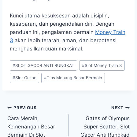
Kunci utama kesuksesan adalah disiplin,
kesabaran, dan pengendalian diri. Dengan
panduan ini, pengalaman bermain
Money Train
3
akan lebih terarah, aman, dan berpotensi
menghasilkan cuan maksimal.
Post
#
SLOT GACOR ANTI RUNGKAT
#
Slot Money Train 3
Tags:
#
Slot Online
#
Tips Menang Besar Bermain
Post
PREVIOUS
NEXT
Cara Meraih
Gates of Olympus
navigation
Kemenangan Besar
Super Scatter: Slot
Bermain Di Slot
Gacor Anti Rungkad