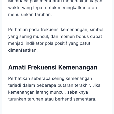
Membaca pola membantu menentukan kapan
waktu yang tepat untuk meningkatkan atau
menurunkan taruhan.
Perhatian pada frekuensi kemenangan, simbol
yang sering muncul, dan momen bonus dapat
menjadi indikator pola positif yang patut
dimanfaatkan.
Amati Frekuensi Kemenangan
Perhatikan seberapa sering kemenangan
terjadi dalam beberapa putaran terakhir. Jika
kemenangan jarang muncul, sebaiknya
turunkan taruhan atau berhenti sementara.