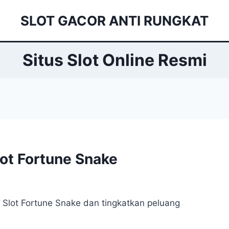
SLOT GACOR ANTI RUNGKAT
Situs Slot Online Resmi
lot Fortune Snake
 Slot Fortune Snake dan tingkatkan peluang