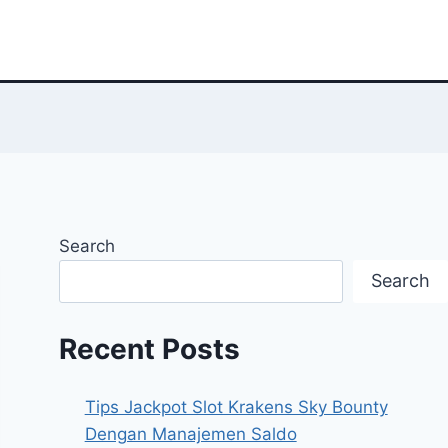
Search
Search
Recent Posts
Tips Jackpot Slot Krakens Sky Bounty
Dengan Manajemen Saldo