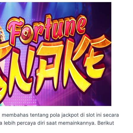
 membahas tentang pola jackpot di slot ini secara
 lebih percaya diri saat memainkannya. Berikut