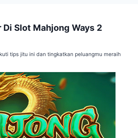
 Di Slot Mahjong Ways 2
kuti tips jitu ini dan tingkatkan peluangmu meraih