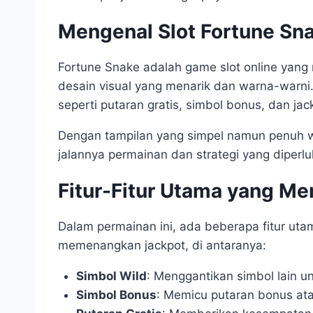
Mengenal Slot Fortune Sn
Fortune Snake adalah game slot online yan
desain visual yang menarik dan warna-warni
seperti putaran gratis, simbol bonus, dan jack
Dengan tampilan yang simpel namun penuh
jalannya permainan dan strategi yang diperlu
Fitur-Fitur Utama yang M
Dalam permainan ini, ada beberapa fitur ut
memenangkan jackpot, di antaranya:
Simbol Wild
: Menggantikan simbol lain
Simbol Bonus
: Memicu putaran bonus atau