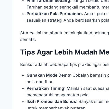
Pilih Taruhan Sedang
: Jangan selalu bert
Taruhan sedang seringkali membantu menj
Perhatikan Pola Permainan
: Amati pola 
sesuaikan strategi Anda berdasarkan pola
Strategi ini membantu meningkatkan peluan
semata.
Tips Agar Lebih Mudah M
Berikut adalah beberapa tips praktis agar pe
Gunakan Mode Demo
: Cobalah bermain 
pola dan fitur.
Perhatikan Timing
: Mainlah saat suasana
memengaruhi pengamatan pola.
Ikuti Promosi dan Bonus
: Banyak situs 
untuk memperbanyak putaran.