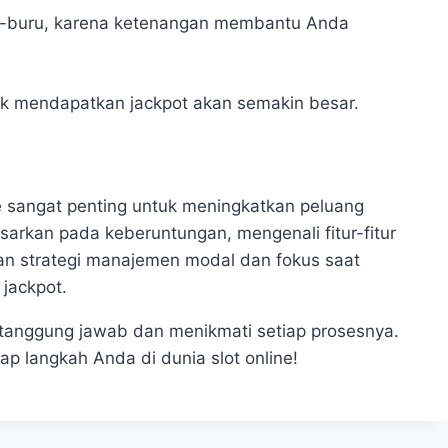
u-buru, karena ketenangan membantu Anda
tuk mendapatkan jackpot akan semakin besar.
e sangat penting untuk meningkatkan peluang
arkan pada keberuntungan, mengenali fitur-fitur
kan strategi manajemen modal dan fokus saat
jackpot.
rtanggung jawab dan menikmati setiap prosesnya.
p langkah Anda di dunia slot online!