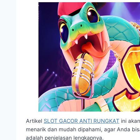
Artikel
SLOT GACOR ANTI RUNGKAT
ini akan
menarik dan mudah dipahami, agar Anda bisa
adalah penjelasan lengkapnya.