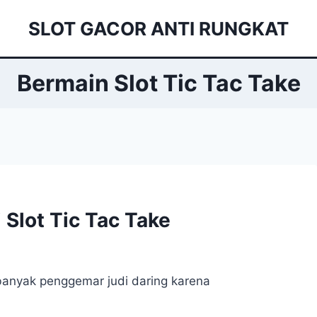
SLOT GACOR ANTI RUNGKAT
Bermain Slot Tic Tac Take
Slot Tic Tac Take
 banyak penggemar judi daring karena