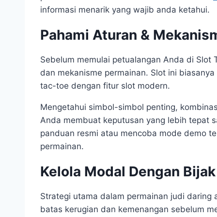
informasi menarik yang wajib anda ketahui.
Pahami Aturan & Mekanis
Sebelum memulai petualangan Anda di Slot 
dan mekanisme permainan. Slot ini biasanya
tac-toe dengan fitur slot modern.
Mengetahui simbol-simbol penting, kombina
Anda membuat keputusan yang lebih tepat 
panduan resmi atau mencoba mode demo terl
permainan.
Kelola Modal Dengan Bijak
Strategi utama dalam permainan judi daring
batas kerugian dan kemenangan sebelum mem