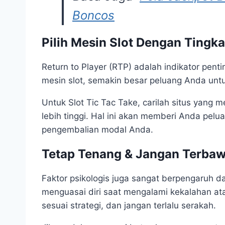
Boncos
Pilih Mesin Slot Dengan Tingka
Return to Player (RTP) adalah indikator pent
mesin slot, semakin besar peluang Anda un
Untuk Slot Tic Tac Take, carilah situs yan
lebih tinggi. Hal ini akan memberi Anda pel
pengembalian modal Anda.
Tetap Tenang & Jangan Terba
Faktor psikologis juga sangat berpengaruh d
menguasai diri saat mengalami kekalahan a
sesuai strategi, dan jangan terlalu serakah.