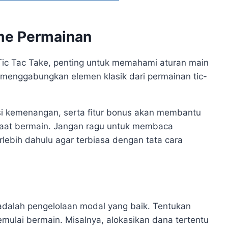
me Permainan
Tic Tac Take, penting untuk memahami aturan main
 menggabungkan elemen klasik dari permainan tic-
si kemenangan, serta fitur bonus akan membantu
saat bermain. Jangan ragu untuk membaca
ebih dahulu agar terbiasa dengan tata cara
 adalah pengelolaan modal yang baik. Tentukan
ulai bermain. Misalnya, alokasikan dana tertentu