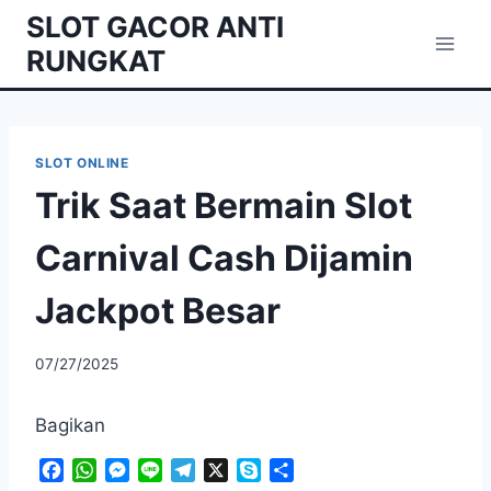
Skip
SLOT GACOR ANTI
to
RUNGKAT
content
SLOT ONLINE
Trik Saat Bermain Slot
Carnival Cash Dijamin
Jackpot Besar
07/27/2025
Bagikan
F
W
M
L
T
X
S
S