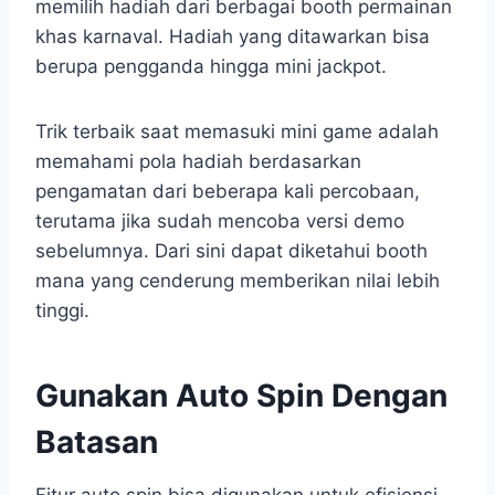
memilih hadiah dari berbagai booth permainan
khas karnaval. Hadiah yang ditawarkan bisa
berupa pengganda hingga mini jackpot.
Trik terbaik saat memasuki mini game adalah
memahami pola hadiah berdasarkan
pengamatan dari beberapa kali percobaan,
terutama jika sudah mencoba versi demo
sebelumnya. Dari sini dapat diketahui booth
mana yang cenderung memberikan nilai lebih
tinggi.
Gunakan Auto Spin Dengan
Batasan