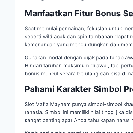
Manfaatkan Fitur Bonus Se
Saat memulai permainan, fokuslah untuk meng
seperti wild acak dan spin tambahan dapat
kemenangan yang menguntungkan dan memicu 
Gunakan modal dengan bijak pada tahap awa
Hindari taruhan maksimum di awal, tapi perha
bonus muncul secara berulang dan bisa dima
Pahami Karakter Simbol P
Slot Mafia Mayhem punya simbol-simbol khas
rahasia. Simbol ini memiliki nilai tinggi ji
sangat penting agar Anda tahu kapan harus 