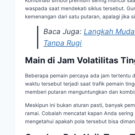
Kombinasi simbol premium sering muncul saat f
waspada saat mendekati siklus tersebut. G
kemenangan dari satu putaran, apalagi jika 
Baca Juga:
Langkah Mudah
Tanpa Rugi
Main di Jam Volatilitas Tin
Beberapa pemain percaya ada jam tertentu d
waktu tersebut terjadi saat trafik pemain ting
memberi putaran menguntungkan dan kombin
Meskipun ini bukan aturan pasti, banyak pe
ramai. Cobalah mencatat kapan Anda sering 
mengetahui apakah pola tersebut bisa diman