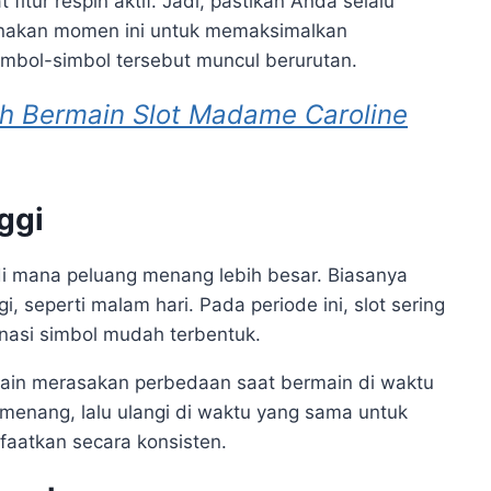
itur respin aktif. Jadi, pastikan Anda selalu
unakan momen ini untuk memaksimalkan
simbol-simbol tersebut muncul berurutan.
 Bermain Slot Madame Caroline
ggi
i mana peluang menang lebih besar. Biasanya
gi, seperti malam hari. Pada periode ini, slot sering
asi simbol mudah terbentuk.
main merasakan perbedaan saat bermain di waktu
menang, lalu ulangi di waktu yang sama untuk
faatkan secara konsisten.