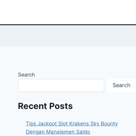
Search
Search
Recent Posts
Tips Jackpot Slot Krakens Sky Bounty
Dengan Manajemen Saldo