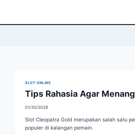
Skip
to
content
SLOT ONLINE
Tips Rahasia Agar Menang 
01/30/2026
Slot Cleopatra Gold merupakan salah satu p
populer di kalangan pemain.