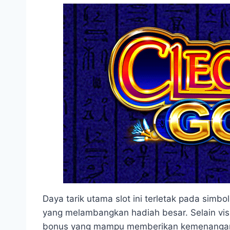
Daya tarik utama slot ini terletak pada simbo
yang melambangkan hadiah besar. Selain visual
bonus yang mampu memberikan kemenangan be