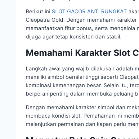
Berikut ini
SLOT GACOR ANTI RUNGKAT
akan
Cleopatra Gold. Dengan memahami karakter p
memanfaatkan fitur bonus, serta mengelola
dijaga agar tetap konsisten dan stabil.
Memahami Karakter Slot C
Langkah awal yang wajib dilakukan adalah me
memiliki simbol bernilai tinggi seperti Cle
kombinasi kemenangan besar. Selain itu, ter
berperan penting dalam membuka peluang b
Dengan memahami karakter simbol dan meka
membaca kondisi slot. Pemahaman ini memb
melanjutkan permainan dan kapan perlu menye