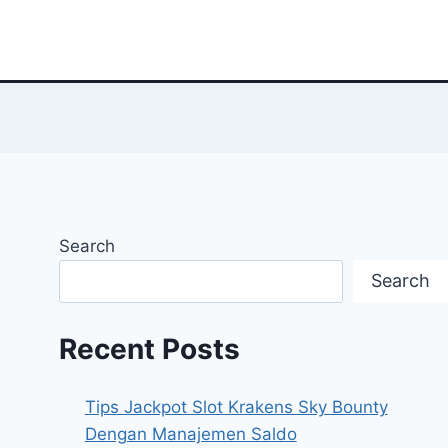
Search
Search
Recent Posts
Tips Jackpot Slot Krakens Sky Bounty
Dengan Manajemen Saldo