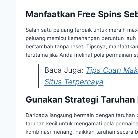
Manfaatkan Free Spins Se
Salah satu peluang terbaik untuk meraih maxw
peluang memicu kemenangan beruntun jauh le
bertambah tanpa reset. Tipsnya, manfaatkan 
terutama jika Anda melihat pola permainan se
Baca Juga:
Tips Cuan Maks
Situs Terpercaya
Gunakan Strategi Taruhan 
Daripada langsung bermain dengan taruhan be
taruhan kecil untuk mengamati pola permaina
kombinasi menang, naikkan taruhan secara b