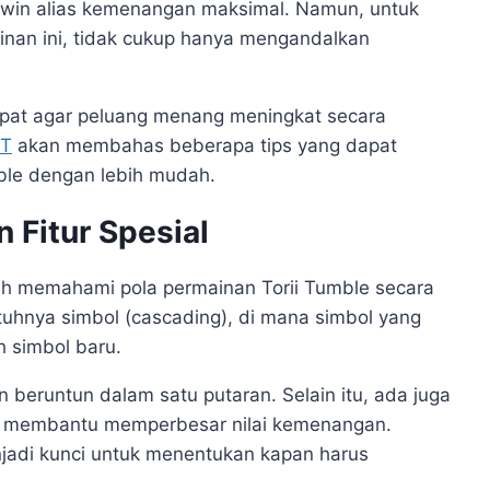
axwin alias kemenangan maksimal. Namun, untuk
inan ini, tidak cukup hanya mengandalkan
pat agar peluang menang meningkat secara
AT
akan membahas beberapa tips yang dapat
ble dengan lebih mudah.
 Fitur Spesial
ah memahami pola permainan Torii Tumble secara
tuhnya simbol (cascading), di mana simbol yang
 simbol baru.
beruntun dalam satu putaran. Selain itu, ada juga
ngat membantu memperbesar nilai kemenangan.
menjadi kunci untuk menentukan kapan harus