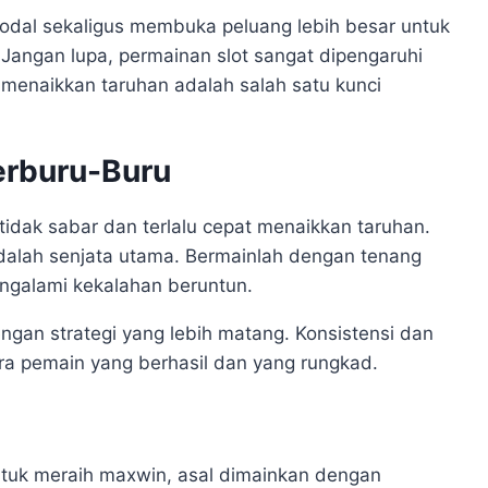
odal sekaligus membuka peluang lebih besar untuk
angan lupa, permainan slot sangat dipengaruhi
menaikkan taruhan adalah salah satu kunci
erburu-Buru
idak sabar dan terlalu cepat menaikkan taruhan.
adalah senjata utama. Bermainlah dengan tenang
ngalami kekalahan beruntun.
dengan strategi yang lebih matang. Konsistensi dan
ra pemain yang berhasil dan yang rungkad.
tuk meraih maxwin, asal dimainkan dengan