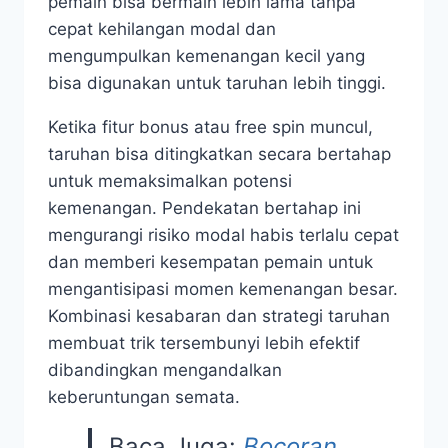
pemain bisa bermain lebih lama tanpa
cepat kehilangan modal dan
mengumpulkan kemenangan kecil yang
bisa digunakan untuk taruhan lebih tinggi.
Ketika fitur bonus atau free spin muncul,
taruhan bisa ditingkatkan secara bertahap
untuk memaksimalkan potensi
kemenangan. Pendekatan bertahap ini
mengurangi risiko modal habis terlalu cepat
dan memberi kesempatan pemain untuk
mengantisipasi momen kemenangan besar.
Kombinasi kesabaran dan strategi taruhan
membuat trik tersembunyi lebih efektif
dibandingkan mengandalkan
keberuntungan semata.
Baca Juga:
Bocoran