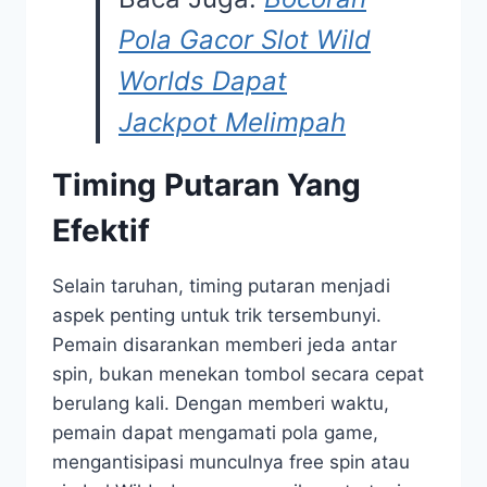
Pola Gacor Slot Wild
Worlds Dapat
Jackpot Melimpah
Timing Putaran Yang
Efektif
Selain taruhan, timing putaran menjadi
aspek penting untuk trik tersembunyi.
Pemain disarankan memberi jeda antar
spin, bukan menekan tombol secara cepat
berulang kali. Dengan memberi waktu,
pemain dapat mengamati pola game,
mengantisipasi munculnya free spin atau