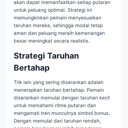
akan dapat memanfaatkan setiap putaran
untuk peluang optimal. Strategi ini
memungkinkan pemain menyesuaikan
taruhan mereka, sehingga modal tetap
aman dan peluang meraih kemenangan
besar meningkat secara realistis.
Strategi Taruhan
Bertahap
Trik lain yang sering disarankan adalah
menerapkan taruhan bertahap. Pemain
disarankan memulai dengan taruhan kecil
untuk memahami ritme putaran dan
mengamati tren munculnya simbol bonus.
Dengan memulai dari taruhan rendah,