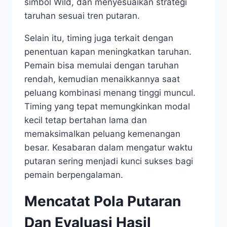
simbol Wild, dan menyesuaikan strategi
taruhan sesuai tren putaran.
Selain itu, timing juga terkait dengan
penentuan kapan meningkatkan taruhan.
Pemain bisa memulai dengan taruhan
rendah, kemudian menaikkannya saat
peluang kombinasi menang tinggi muncul.
Timing yang tepat memungkinkan modal
kecil tetap bertahan lama dan
memaksimalkan peluang kemenangan
besar. Kesabaran dalam mengatur waktu
putaran sering menjadi kunci sukses bagi
pemain berpengalaman.
Mencatat Pola Putaran
Dan Evaluasi Hasil