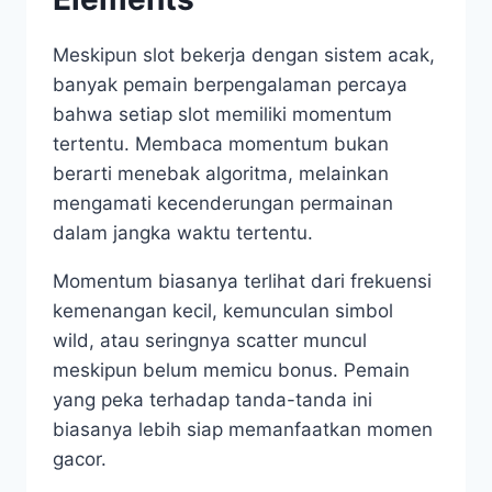
Meskipun slot bekerja dengan sistem acak,
banyak pemain berpengalaman percaya
bahwa setiap slot memiliki momentum
tertentu. Membaca momentum bukan
berarti menebak algoritma, melainkan
mengamati kecenderungan permainan
dalam jangka waktu tertentu.
Momentum biasanya terlihat dari frekuensi
kemenangan kecil, kemunculan simbol
wild, atau seringnya scatter muncul
meskipun belum memicu bonus. Pemain
yang peka terhadap tanda-tanda ini
biasanya lebih siap memanfaatkan momen
gacor.