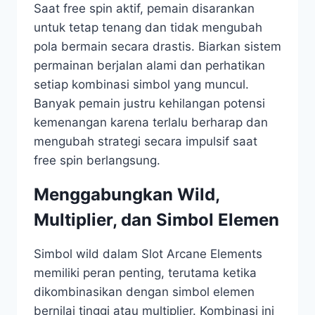
Saat free spin aktif, pemain disarankan
untuk tetap tenang dan tidak mengubah
pola bermain secara drastis. Biarkan sistem
permainan berjalan alami dan perhatikan
setiap kombinasi simbol yang muncul.
Banyak pemain justru kehilangan potensi
kemenangan karena terlalu berharap dan
mengubah strategi secara impulsif saat
free spin berlangsung.
Menggabungkan Wild,
Multiplier, dan Simbol Elemen
Simbol wild dalam Slot Arcane Elements
memiliki peran penting, terutama ketika
dikombinasikan dengan simbol elemen
bernilai tinggi atau multiplier. Kombinasi ini