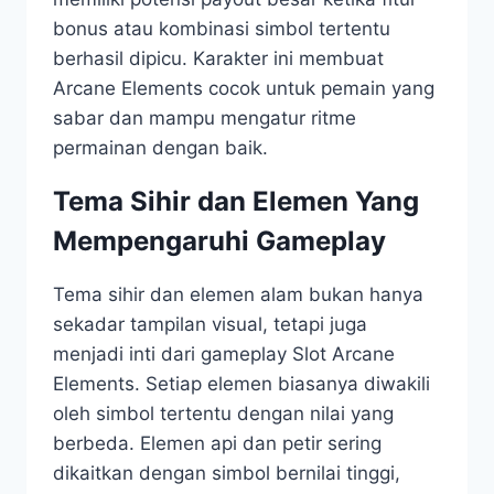
bonus atau kombinasi simbol tertentu
berhasil dipicu. Karakter ini membuat
Arcane Elements cocok untuk pemain yang
sabar dan mampu mengatur ritme
permainan dengan baik.
Tema Sihir dan Elemen Yang
Mempengaruhi Gameplay
Tema sihir dan elemen alam bukan hanya
sekadar tampilan visual, tetapi juga
menjadi inti dari gameplay Slot Arcane
Elements. Setiap elemen biasanya diwakili
oleh simbol tertentu dengan nilai yang
berbeda. Elemen api dan petir sering
dikaitkan dengan simbol bernilai tinggi,