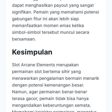
dapat menghasilkan payout yang sangat
signifikan. Pemain yang memahami potensi
gabungan fitur ini akan lebih siap
memanfaatkan momen emas ketika
simbol-simbol tersebut muncul secara
bersamaan.
Kesimpulan
Slot Arcane Elements merupakan
permainan slot bertema sihir yang
menawarkan pengalaman bermain menarik
dengan potensi kemenangan besar.
Namun, agar permainan benar-benar
terasa gacor, pemain tidak bisa hanya
mengandalkan keberuntungan semata.