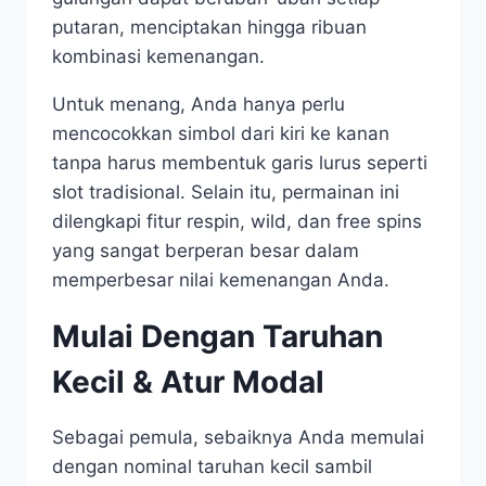
putaran, menciptakan hingga ribuan
kombinasi kemenangan.
Untuk menang, Anda hanya perlu
mencocokkan simbol dari kiri ke kanan
tanpa harus membentuk garis lurus seperti
slot tradisional. Selain itu, permainan ini
dilengkapi fitur respin, wild, dan free spins
yang sangat berperan besar dalam
memperbesar nilai kemenangan Anda.
Mulai Dengan Taruhan
Kecil & Atur Modal
Sebagai pemula, sebaiknya Anda memulai
dengan nominal taruhan kecil sambil