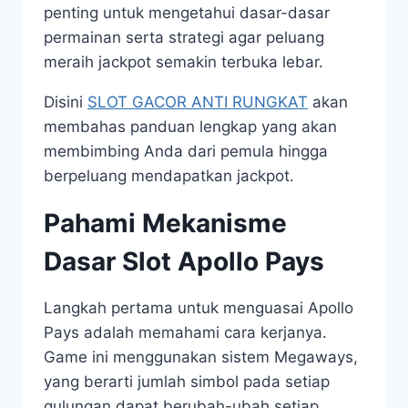
penting untuk mengetahui dasar-dasar
permainan serta strategi agar peluang
meraih jackpot semakin terbuka lebar.
Disini
SLOT GACOR ANTI RUNGKAT
akan
membahas panduan lengkap yang akan
membimbing Anda dari pemula hingga
berpeluang mendapatkan jackpot.
Pahami Mekanisme
Dasar Slot Apollo Pays
Langkah pertama untuk menguasai Apollo
Pays adalah memahami cara kerjanya.
Game ini menggunakan sistem Megaways,
yang berarti jumlah simbol pada setiap
gulungan dapat berubah-ubah setiap