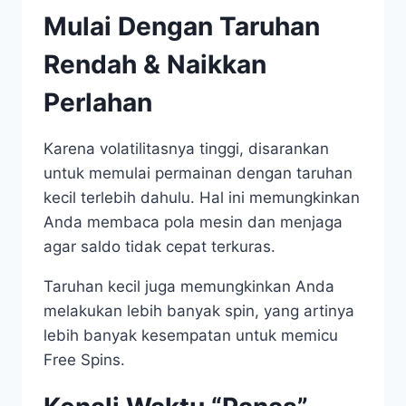
Mulai Dengan Taruhan
Rendah & Naikkan
Perlahan
Karena volatilitasnya tinggi, disarankan
untuk memulai permainan dengan taruhan
kecil terlebih dahulu. Hal ini memungkinkan
Anda membaca pola mesin dan menjaga
agar saldo tidak cepat terkuras.
Taruhan kecil juga memungkinkan Anda
melakukan lebih banyak spin, yang artinya
lebih banyak kesempatan untuk memicu
Free Spins.