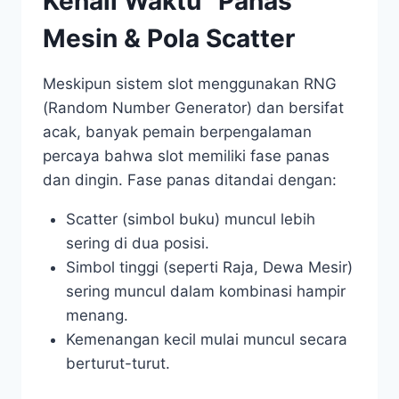
Kenali Waktu “Panas”
Mesin & Pola Scatter
Meskipun sistem slot menggunakan RNG
(Random Number Generator) dan bersifat
acak, banyak pemain berpengalaman
percaya bahwa slot memiliki fase panas
dan dingin. Fase panas ditandai dengan:
Scatter (simbol buku) muncul lebih
sering di dua posisi.
Simbol tinggi (seperti Raja, Dewa Mesir)
sering muncul dalam kombinasi hampir
menang.
Kemenangan kecil mulai muncul secara
berturut-turut.