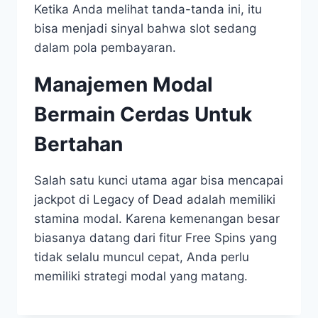
Ketika Anda melihat tanda-tanda ini, itu
bisa menjadi sinyal bahwa slot sedang
dalam pola pembayaran.
Manajemen Modal
Bermain Cerdas Untuk
Bertahan
Salah satu kunci utama agar bisa mencapai
jackpot di Legacy of Dead adalah memiliki
stamina modal. Karena kemenangan besar
biasanya datang dari fitur Free Spins yang
tidak selalu muncul cepat, Anda perlu
memiliki strategi modal yang matang.