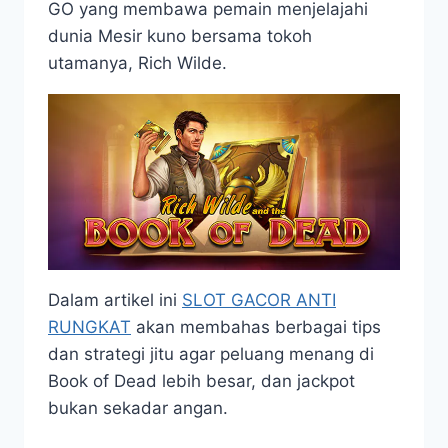
GO yang membawa pemain menjelajahi
dunia Mesir kuno bersama tokoh
utamanya, Rich Wilde.
Dalam artikel ini
SLOT GACOR ANTI
RUNGKAT
akan membahas berbagai tips
dan strategi jitu agar peluang menang di
Book of Dead lebih besar, dan jackpot
bukan sekadar angan.