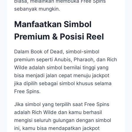
biasa, melainkan membuka Free Spins
sebanyak mungkin.
Manfaatkan Simbol
Premium & Posisi Reel
Dalam Book of Dead, simbol-simbol
premium seperti Anubis, Pharaoh, dan Rich
Wilde adalah simbol bernilai tinggi yang
bisa menjadi jalan cepat menuju jackpot
jika dipilih sebagai simbol khusus selama
Free Spins.
Jika simbol yang terpilih saat Free Spins
adalah Rich Wilde dan kamu berhasil
mengisi seluruh gulungan dengan simbol
ini, kamu bisa mendapatkan jackpot