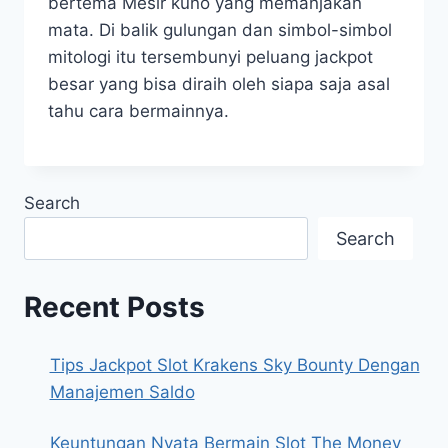
bertema Mesir kuno yang memanjakan
mata. Di balik gulungan dan simbol-simbol
mitologi itu tersembunyi peluang jackpot
besar yang bisa diraih oleh siapa saja asal
tahu cara bermainnya.
Search
Search
Recent Posts
Tips Jackpot Slot Krakens Sky Bounty Dengan
Manajemen Saldo
Keuntungan Nyata Bermain Slot The Money