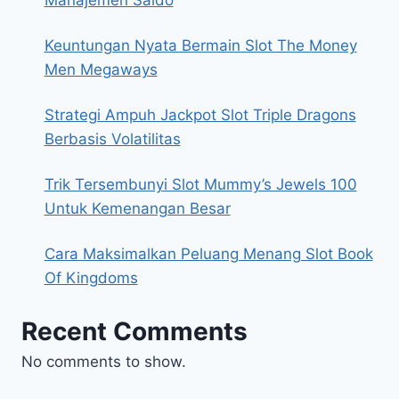
Keuntungan Nyata Bermain Slot The Money
Men Megaways
Strategi Ampuh Jackpot Slot Triple Dragons
Berbasis Volatilitas
Trik Tersembunyi Slot Mummy’s Jewels 100
Untuk Kemenangan Besar
Cara Maksimalkan Peluang Menang Slot Book
Of Kingdoms
Recent Comments
No comments to show.