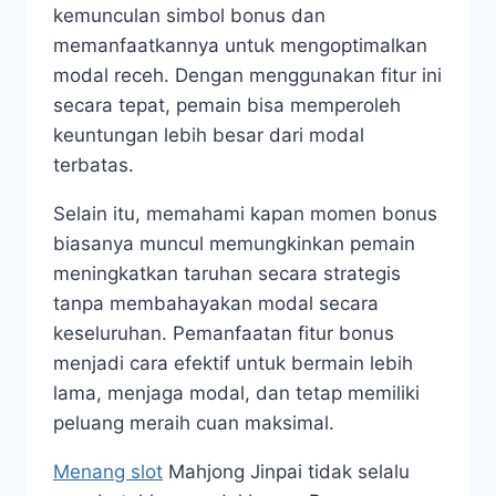
kemunculan simbol bonus dan
memanfaatkannya untuk mengoptimalkan
modal receh. Dengan menggunakan fitur ini
secara tepat, pemain bisa memperoleh
keuntungan lebih besar dari modal
terbatas.
Selain itu, memahami kapan momen bonus
biasanya muncul memungkinkan pemain
meningkatkan taruhan secara strategis
tanpa membahayakan modal secara
keseluruhan. Pemanfaatan fitur bonus
menjadi cara efektif untuk bermain lebih
lama, menjaga modal, dan tetap memiliki
peluang meraih cuan maksimal.
Menang slot
Mahjong Jinpai tidak selalu