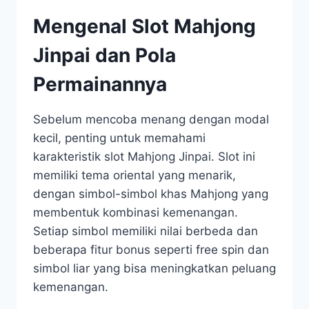
Mengenal Slot Mahjong
Jinpai dan Pola
Permainannya
Sebelum mencoba menang dengan modal
kecil, penting untuk memahami
karakteristik slot Mahjong Jinpai. Slot ini
memiliki tema oriental yang menarik,
dengan simbol-simbol khas Mahjong yang
membentuk kombinasi kemenangan.
Setiap simbol memiliki nilai berbeda dan
beberapa fitur bonus seperti free spin dan
simbol liar yang bisa meningkatkan peluang
kemenangan.