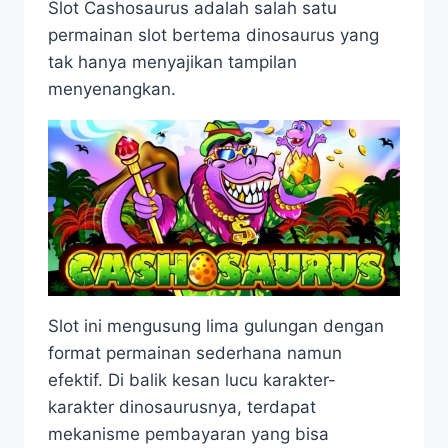
Slot Cashosaurus adalah salah satu
permainan slot bertema dinosaurus yang
tak hanya menyajikan tampilan
menyenangkan.
Slot ini mengusung lima gulungan dengan
format permainan sederhana namun
efektif. Di balik kesan lucu karakter-
karakter dinosaurusnya, terdapat
mekanisme pembayaran yang bisa