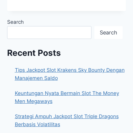
Search
Search
Recent Posts
Tips Jackpot Slot Krakens Sky Bounty Dengan
Manajemen Saldo
Keuntungan Nyata Bermain Slot The Money
Men Megaways
Strategi Ampuh Jackpot Slot Triple Dragons
Berbasis Volatilitas