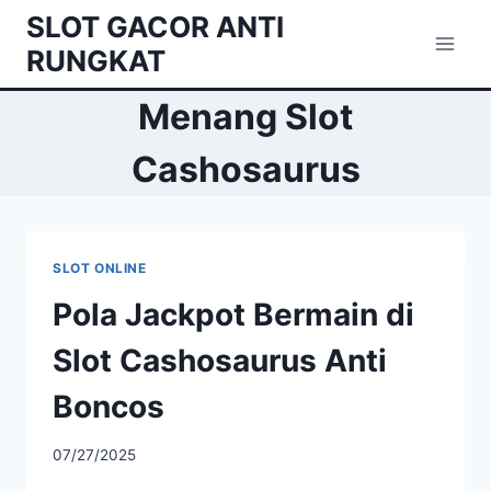
Skip
SLOT GACOR ANTI
to
RUNGKAT
content
Menang Slot
Cashosaurus
SLOT ONLINE
Pola Jackpot Bermain di
Slot Cashosaurus Anti
Boncos
07/27/2025