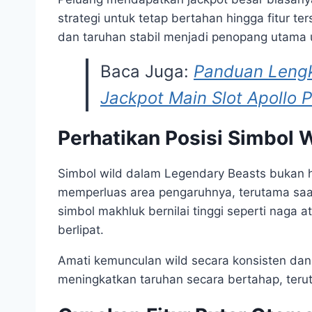
strategi untuk tetap bertahan hingga fitur t
dan taruhan stabil menjadi penopang utama un
Baca Juga:
Panduan Lengk
Jackpot Main Slot Apollo 
Perhatikan Posisi Simbol 
Simbol wild dalam Legendary Beasts bukan ha
memperluas area pengaruhnya, terutama saat
simbol makhluk bernilai tinggi seperti naga 
berlipat.
Amati kemunculan wild secara konsisten d
meningkatkan taruhan secara bertahap, terut