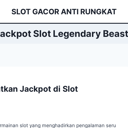
SLOT GACOR ANTI RUNGKAT
ackpot Slot Legendary Beas
tkan Jackpot di Slot
ermainan slot yang menghadirkan pengalaman seru