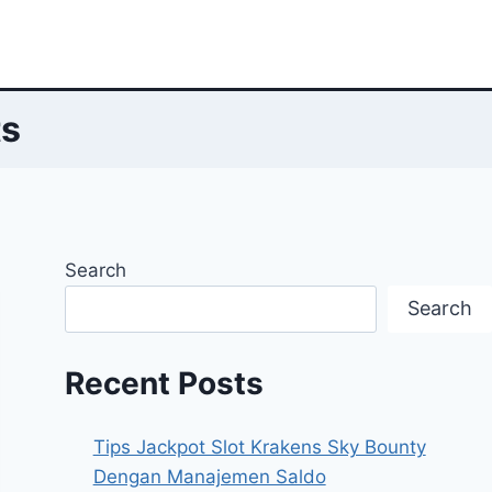
ts
Search
Search
Recent Posts
Tips Jackpot Slot Krakens Sky Bounty
Dengan Manajemen Saldo