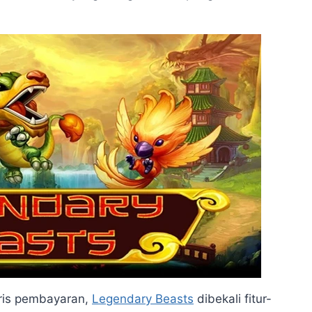
ris pembayaran,
Legendary Beasts
dibekali fitur-