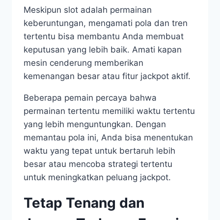
Meskipun slot adalah permainan
keberuntungan, mengamati pola dan tren
tertentu bisa membantu Anda membuat
keputusan yang lebih baik. Amati kapan
mesin cenderung memberikan
kemenangan besar atau fitur jackpot aktif.
Beberapa pemain percaya bahwa
permainan tertentu memiliki waktu tertentu
yang lebih menguntungkan. Dengan
memantau pola ini, Anda bisa menentukan
waktu yang tepat untuk bertaruh lebih
besar atau mencoba strategi tertentu
untuk meningkatkan peluang jackpot.
Tetap Tenang dan