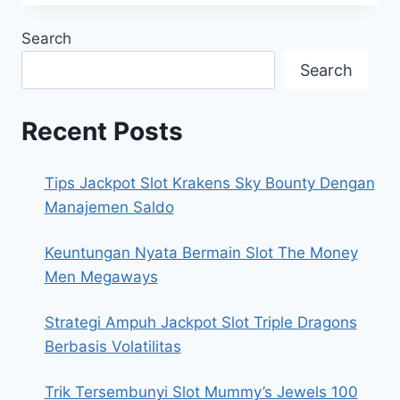
Search
Search
Recent Posts
Tips Jackpot Slot Krakens Sky Bounty Dengan
Manajemen Saldo
Keuntungan Nyata Bermain Slot The Money
Men Megaways
Strategi Ampuh Jackpot Slot Triple Dragons
Berbasis Volatilitas
Trik Tersembunyi Slot Mummy’s Jewels 100