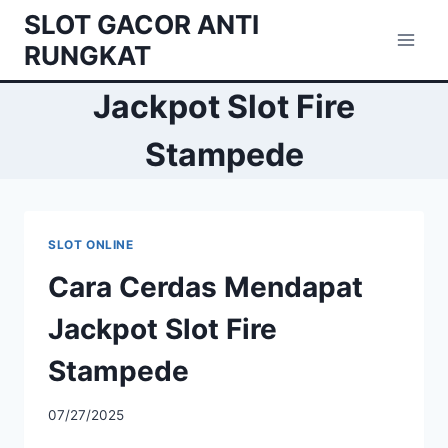
Skip
SLOT GACOR ANTI
to
RUNGKAT
content
Jackpot Slot Fire
Stampede
SLOT ONLINE
Cara Cerdas Mendapat
Jackpot Slot Fire
Stampede
07/27/2025