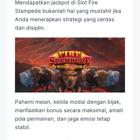
Mendapatkan jackpot di Slot Fire
Stampede bukanlah hal yang mustahil jika
Anda menerapkan strategi yang cerdas
dan disiplin.
Pahami mesin, kelola modal dengan bijak,
manfaatkan bonus secara maksimal, amati
pola permainan, dan jaga emosi tetap
stabil.