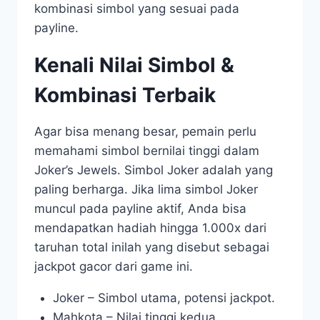
kombinasi simbol yang sesuai pada
payline.
Kenali Nilai Simbol &
Kombinasi Terbaik
Agar bisa menang besar, pemain perlu
memahami simbol bernilai tinggi dalam
Joker’s Jewels. Simbol Joker adalah yang
paling berharga. Jika lima simbol Joker
muncul pada payline aktif, Anda bisa
mendapatkan hadiah hingga 1.000x dari
taruhan total inilah yang disebut sebagai
jackpot gacor dari game ini.
Joker – Simbol utama, potensi jackpot.
Mahkota – Nilai tinggi kedua.