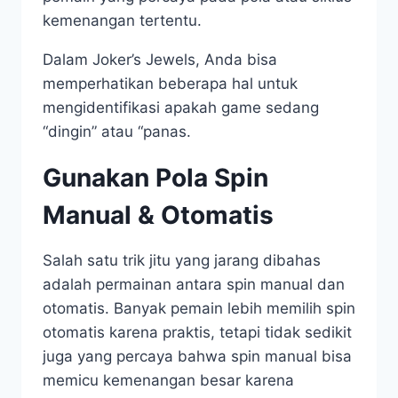
kemenangan tertentu.
Dalam Joker’s Jewels, Anda bisa
memperhatikan beberapa hal untuk
mengidentifikasi apakah game sedang
“dingin” atau “panas.
Gunakan Pola Spin
Manual & Otomatis
Salah satu trik jitu yang jarang dibahas
adalah permainan antara spin manual dan
otomatis. Banyak pemain lebih memilih spin
otomatis karena praktis, tetapi tidak sedikit
juga yang percaya bahwa spin manual bisa
memicu kemenangan besar karena