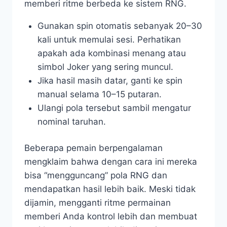
memberi ritme berbeda ke sistem RNG.
Gunakan spin otomatis sebanyak 20–30
kali untuk memulai sesi. Perhatikan
apakah ada kombinasi menang atau
simbol Joker yang sering muncul.
Jika hasil masih datar, ganti ke spin
manual selama 10–15 putaran.
Ulangi pola tersebut sambil mengatur
nominal taruhan.
Beberapa pemain berpengalaman
mengklaim bahwa dengan cara ini mereka
bisa “mengguncang” pola RNG dan
mendapatkan hasil lebih baik. Meski tidak
dijamin, mengganti ritme permainan
memberi Anda kontrol lebih dan membuat