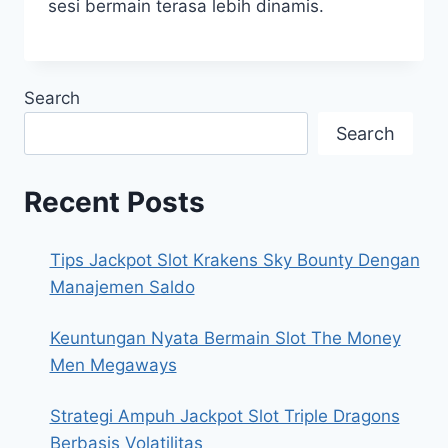
sesi bermain terasa lebih dinamis.
Search
Search
Recent Posts
Tips Jackpot Slot Krakens Sky Bounty Dengan
Manajemen Saldo
Keuntungan Nyata Bermain Slot The Money
Men Megaways
Strategi Ampuh Jackpot Slot Triple Dragons
Berbasis Volatilitas