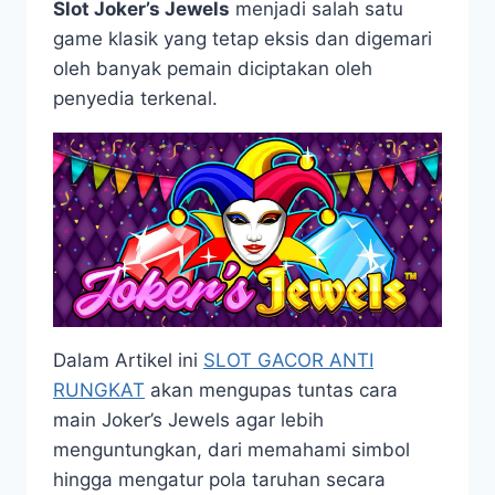
Slot Joker’s Jewels
menjadi salah satu
game klasik yang tetap eksis dan digemari
oleh banyak pemain diciptakan oleh
penyedia terkenal.
Dalam Artikel ini
SLOT GACOR ANTI
RUNGKAT
akan mengupas tuntas cara
main Joker’s Jewels agar lebih
menguntungkan, dari memahami simbol
hingga mengatur pola taruhan secara