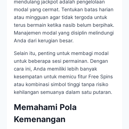
mendulang jackpot adalah pengelolaan
modal yang cermat. Tentukan batas harian
atau mingguan agar tidak tergoda untuk
terus bermain ketika nasib belum berpihak.
Manajemen modal yang disiplin melindungi
Anda dari kerugian besar.
Selain itu, penting untuk membagi modal
untuk beberapa sesi permainan. Dengan
cara ini, Anda memiliki lebih banyak
kesempatan untuk memicu fitur Free Spins
atau kombinasi simbol tinggi tanpa risiko
kehilangan semuanya dalam satu putaran.
Memahami Pola
Kemenangan