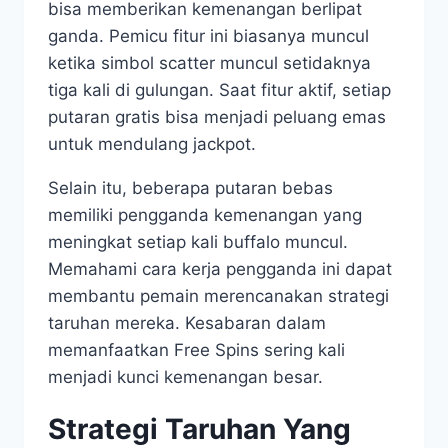
bisa memberikan kemenangan berlipat
ganda. Pemicu fitur ini biasanya muncul
ketika simbol scatter muncul setidaknya
tiga kali di gulungan. Saat fitur aktif, setiap
putaran gratis bisa menjadi peluang emas
untuk mendulang jackpot.
Selain itu, beberapa putaran bebas
memiliki pengganda kemenangan yang
meningkat setiap kali buffalo muncul.
Memahami cara kerja pengganda ini dapat
membantu pemain merencanakan strategi
taruhan mereka. Kesabaran dalam
memanfaatkan Free Spins sering kali
menjadi kunci kemenangan besar.
Strategi Taruhan Yang