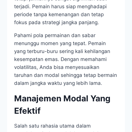
terjadi. Pemain harus siap menghadapi
periode tanpa kemenangan dan tetap
fokus pada strategi jangka panjang.
Pahami pola permainan dan sabar
menunggu momen yang tepat. Pemain
yang terburu-buru sering kali kehilangan
kesempatan emas. Dengan memahami
volatilitas, Anda bisa menyesuaikan
taruhan dan modal sehingga tetap bermain
dalam jangka waktu yang lebih lama.
Manajemen Modal Yang
Efektif
Salah satu rahasia utama dalam