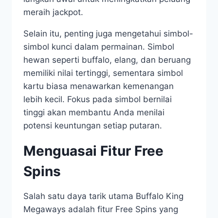
meraih jackpot.
Selain itu, penting juga mengetahui simbol-
simbol kunci dalam permainan. Simbol
hewan seperti buffalo, elang, dan beruang
memiliki nilai tertinggi, sementara simbol
kartu biasa menawarkan kemenangan
lebih kecil. Fokus pada simbol bernilai
tinggi akan membantu Anda menilai
potensi keuntungan setiap putaran.
Menguasai Fitur Free
Spins
Salah satu daya tarik utama Buffalo King
Megaways adalah fitur Free Spins yang