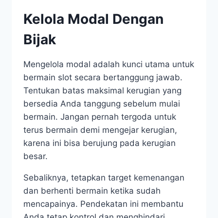
Kelola Modal Dengan
Bijak
Mengelola modal adalah kunci utama untuk
bermain slot secara bertanggung jawab.
Tentukan batas maksimal kerugian yang
bersedia Anda tanggung sebelum mulai
bermain. Jangan pernah tergoda untuk
terus bermain demi mengejar kerugian,
karena ini bisa berujung pada kerugian
besar.
Sebaliknya, tetapkan target kemenangan
dan berhenti bermain ketika sudah
mencapainya. Pendekatan ini membantu
Anda tetap kontrol dan menghindari