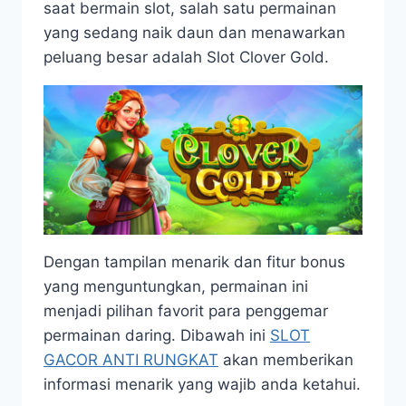
saat bermain slot, salah satu permainan
yang sedang naik daun dan menawarkan
peluang besar adalah Slot Clover Gold.
Dengan tampilan menarik dan fitur bonus
yang menguntungkan, permainan ini
menjadi pilihan favorit para penggemar
permainan daring. Dibawah ini
SLOT
GACOR ANTI RUNGKAT
akan memberikan
informasi menarik yang wajib anda ketahui.