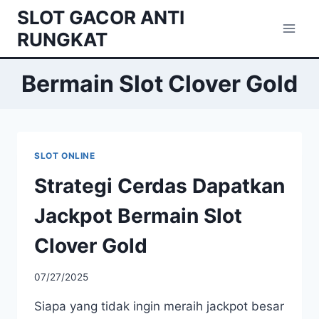
Skip
SLOT GACOR ANTI
to
RUNGKAT
content
Bermain Slot Clover Gold
SLOT ONLINE
Strategi Cerdas Dapatkan
Jackpot Bermain Slot
Clover Gold
07/27/2025
Siapa yang tidak ingin meraih jackpot besar